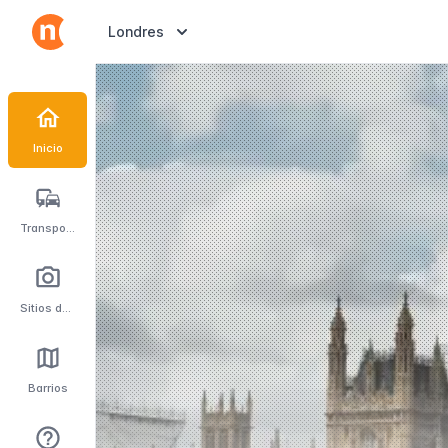
Londres - Guía definitiva
Abrir selector de destinos
Londres
Inicio
Transporte
Sitios de interés
Barrios