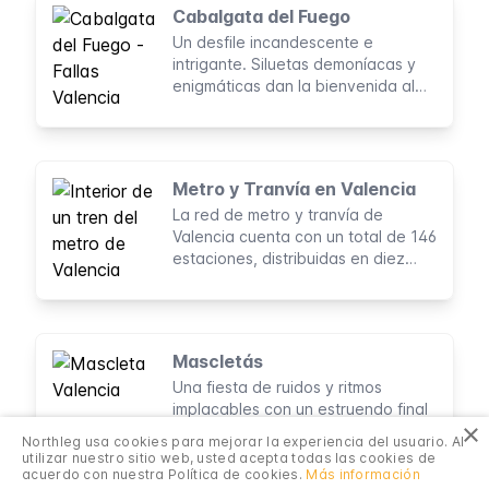
Cabalgata del Fuego
Un desfile incandescente e
intrigante. Siluetas demoníacas y
enigmáticas dan la bienvenida al
fuego en la ciudad de Valencia,
preparando al público para la
llegada de la Cremà de las fallas
Metro y Tranvía en Valencia
La red de metro y tranvía de
Valencia cuenta con un total de 146
estaciones, distribuidas en diez
líneas. Con una longitud total de
162 km, cubre el área urbana de
Valencia de forma óptima y es una
gran opción para moverse por la
Mascletás
ciudad.
Una fiesta de ruidos y ritmos
implacables con un estruendo final
×
que sacude Valencia por completo.
Northleg usa cookies para mejorar la experiencia del usuario. Al
Este es el recordatorio diario de
utilizar nuestro sitio web, usted acepta todas las cookies de
que la ciudad está en Fallas.
acuerdo con nuestra Política de cookies.
Más información