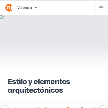
Abr
Abrir selector de destinos
Valencia
Estilo y elementos
arquitectónicos