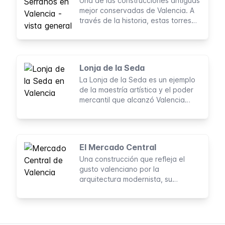
Una de las construcciones antiguas
mejor conservadas de Valencia. A
través de la historia, estas torres
han sido usadas como fortaleza,
puerta de defensa, prisión y
refugio. Se trata de un importante
monumento que data de la Edad
Lonja de la Seda
Media.
La Lonja de la Seda es un ejemplo
de la maestría artística y el poder
mercantil que alcanzó Valencia
durante su época de oro.
El Mercado Central
Una construcción que refleja el
gusto valenciano por la
arquitectura modernista, su
artesanía y su larga tradición
agrícola y comercial.