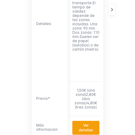
transporte.El
transbordos
tiempo de
ilimitados
validez
entre
depende de
autobuses
las zonas
durante 1
Detalles
Detalles
incluidas. Una
hora.Bonobús
zona: 90 min.
requiere de
Dos zonas: 110
una tarjeta
min.Suelen ser
Móbilis de
de papel
plástico.
(autobús) o de
cartón (metro).
1,50€ (una
zona)2,80€
Precio*
Precio*
(dos
8,50€
zonas)4,80€
(tres zonas)
Más
Más
Ver
Ver
información
información
detalles
detalles