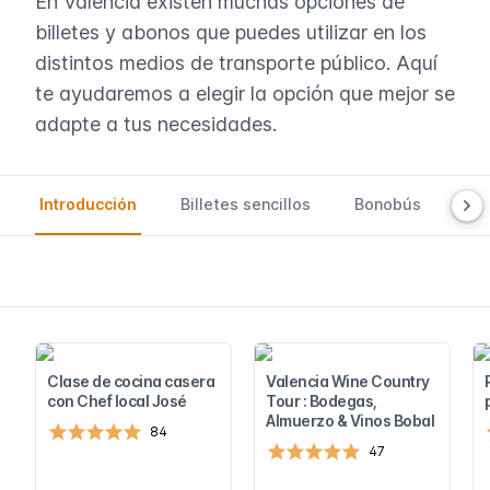
En Valencia existen muchas opciones de
billetes y abonos que puedes utilizar en los
distintos medios de transporte público. Aquí
te ayudaremos a elegir la opción que mejor se
adapte a tus necesidades.
Introducción
Billetes sencillos
Bonobús
SU
Clase de cocina casera
Valencia Wine Country
con Chef local José
Tour : Bodegas,
Almuerzo & Vinos Bobal
84
47