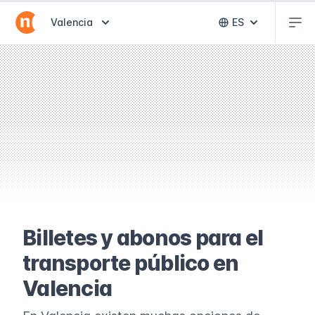
Abr
Abrir selector de destinos
Valencia
ES
Abrir selector 
Billetes y abonos para el
transporte público en
Valencia