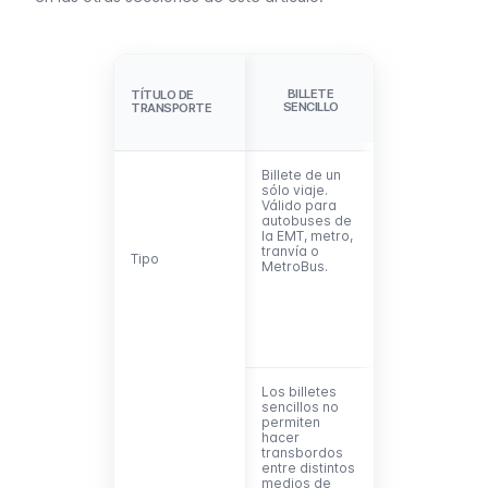
BILLETE
TÍTULO DE
TÍTULO DE
BONOBÚS
SENCILLO
TRANSPORTE
TRANSPORTE
Billete de un
Abono de 10
sólo viaje.
días válido
Válido para
únicamente
autobuses de
para
la EMT, metro,
autobuses
tranvía o
EMT (Zona A)
Tipo
Tipo
MetroBus.
Los billetes
Sólo válido
sencillos no
para los
permiten
autobuses
hacer
urbanos (
transbordos
EMT).Cada
entre distintos
viaje permite
medios de
hacer