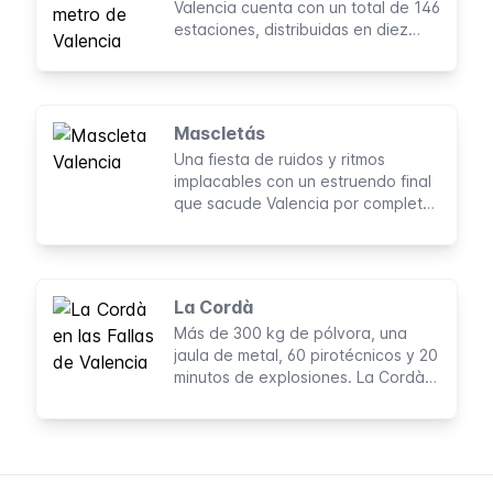
Valencia cuenta con un total de 146
estaciones, distribuidas en diez
líneas. Con una longitud total de
162 km, cubre el área urbana de
Valencia de forma óptima y es una
gran opción para moverse por la
Mascletás
ciudad.
Una fiesta de ruidos y ritmos
implacables con un estruendo final
que sacude Valencia por completo.
Este es el recordatorio diario de
que la ciudad está en Fallas.
La Cordà
Más de 300 kg de pólvora, una
jaula de metal, 60 pirotécnicos y 20
minutos de explosiones. La Cordà
es cómo Valencia da comienzo a
las Fallas.