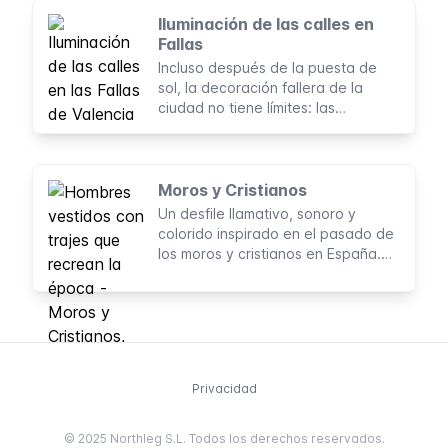
brindan información en tiempo real
sobre la disponibilidad y las rutas,
Iluminación de las calles en
así como la posibilidad de adquirir
Fallas
billetes o recargar abonos. Todo
Incluso después de la puesta de
esto desde la comodidad de tu
sol, la decoración fallera de la
móvil o dispositivo con conexión a
ciudad no tiene límites: las
internet.
instalaciones de las luces iluminan
los barrios durante la fiesta.
Moros y Cristianos
Un desfile llamativo, sonoro y
colorido inspirado en el pasado de
los moros y cristianos en España.
Caballos, bailarines y recreaciones
de batallas animan las calles de
Valencia
Privacidad
© 2025 Northleg S.L. Todos los derechos reservados.