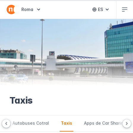
Abr
Abrir selector de destinos
Roma
ES
Abrir selector 
Taxis
s
Autobuses Cotral
Taxis
Apps de Car Sharing