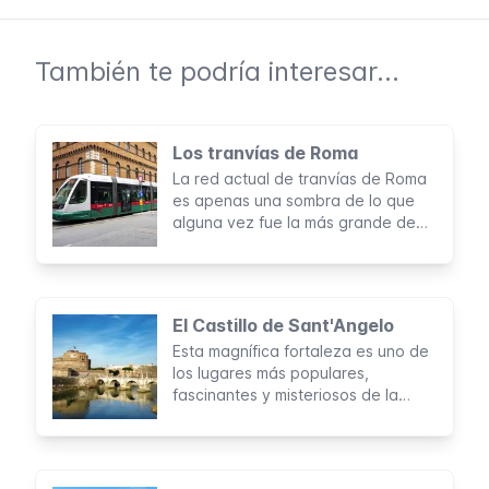
También te podría interesar...
Los tranvías de Roma
La red actual de tranvías de Roma
es apenas una sombra de lo que
alguna vez fue la más grande de
Italia. Con sus 6 líneas, apenas
cubre algunas zonas de la ciudad,
pero puede ser de gran utilidad
para recorridos específicos.
El Castillo de Sant'Angelo
Esta magnífica fortaleza es uno de
los lugares más populares,
fascinantes y misteriosos de la
capital italiana. Con una mirada a
su historia es posible descubrir los
secretos de una Roma
extraordinaria y un tanto macabra.