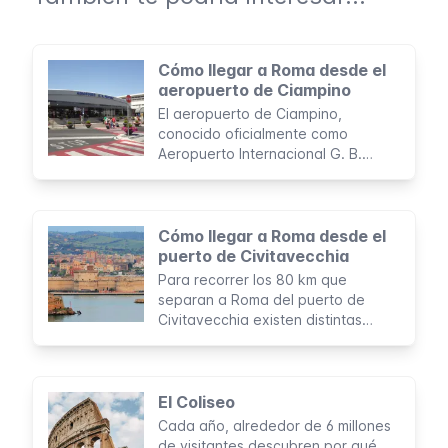
Cómo llegar a Roma desde el
aeropuerto de Ciampino
El aeropuerto de Ciampino,
conocido oficialmente como
Aeropuerto Internacional G. B.
Pastine, es utilizado principalmente
por aerolíneas de bajo costo y
sirve de punto de entrada a Roma
a aproximadamente 6 millones de
Cómo llegar a Roma desde el
pasajeros cada año.
puerto de Civitavecchia
Para recorrer los 80 km que
separan a Roma del puerto de
Civitavecchia existen distintas
opciones que se adaptan a todo
tipo de presupuestos e itinerarios.
El Coliseo
Cada año, alrededor de 6 millones
de visitantes descubren por qué