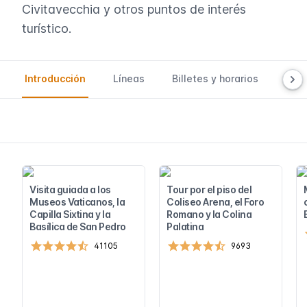
Civitavecchia y otros puntos de interés
turístico.
Introducción
Líneas
Billetes y horarios
Map
Visita guiada a los
Tour por el piso del
Museos Vaticanos, la
Coliseo Arena, el Foro
Capilla Sixtina y la
Romano y la Colina
Basílica de San Pedro
Palatina
41105
9693