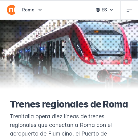
Abr
Abrir selector de destinos
Roma
ES
Abrir selector 
Trenes regionales de Roma
Trenitalia opera diez líneas de trenes
regionales que conectan a Roma con el
aeropuerto de Fiumicino, el Puerto de