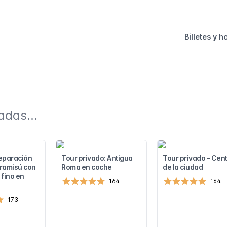
Billetes y h
adas...
eparación
Tour privado: Antigua
Tour privado - Cen
iramisú con
Roma en coche
de la ciudad
 fino en
164
164
173