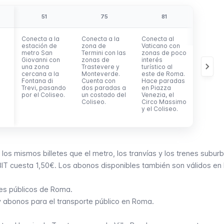
51
75
81
8
Conecta a la
Conecta a la
Conecta al
Conecta
estación de
zona de
Vaticano con
zona d
metro San
Termini con las
zonas de poco
Termini
Giovanni con
zonas de
interés
Plaza 
una zona
Trastevere y
turístico al
Venecia
cercana a la
Monteverde.
este de Roma.
Coliseo
Fontana di
Cuenta con
Hace paradas
extiend
Trevi, pasando
dos paradas a
en Piazza
el sure
por el Coliseo.
un costado del
Venezia, el
Roma, 
Coliseo.
Circo Massimo
de poc
y el Coliseo.
interés
turístic
 los mismos billetes que el
metro
, los
tranvías
y los
trenes subur
e BIT cuesta 1,50€. Los abonos disponibles también son válidos en 
ses públicos de Roma
.
s y abonos para el transporte público en Roma
.