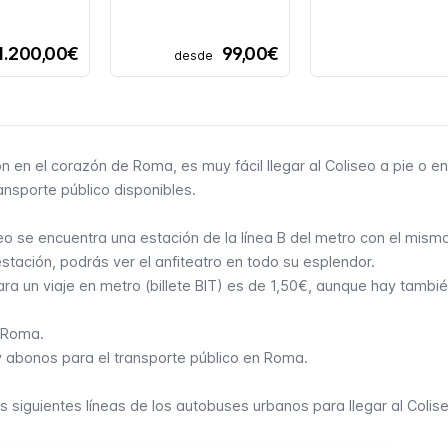
1.200,00€
99,00€
desde
n en el corazón de Roma, es muy fácil llegar al Coliseo a pie o en
ansporte público
disponibles.
o se encuentra una estación de la línea B del metro con el mism
stación, podrás ver el anfiteatro en todo su esplendor.
 para un viaje en metro (billete BIT) es de 1,50€, aunque hay tambi
e Roma
.
s y abonos para el transporte público en Roma
.
as siguientes líneas de los
autobuses urbanos
para llegar al Colis