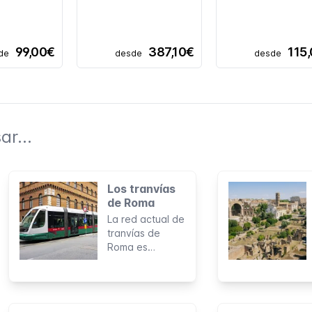
99,00€
387,10€
115
de
desde
desde
ar...
Los tranvías
de Roma
La red actual de
tranvías de
Roma es
apenas una
sombra de lo
que alguna vez
fue la más