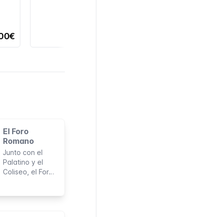
,00€
El Foro
Romano
Junto con el
Palatino y el
Coliseo, el Foro
Romano es
parte de la
zona
arqueológica