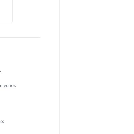
o
én varios
eo: