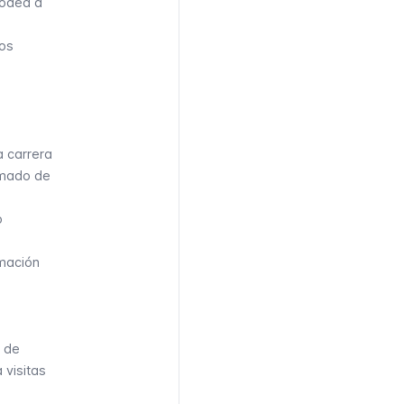
rodea a
nos
a carrera
imado de
o
rmación
n de
 visitas