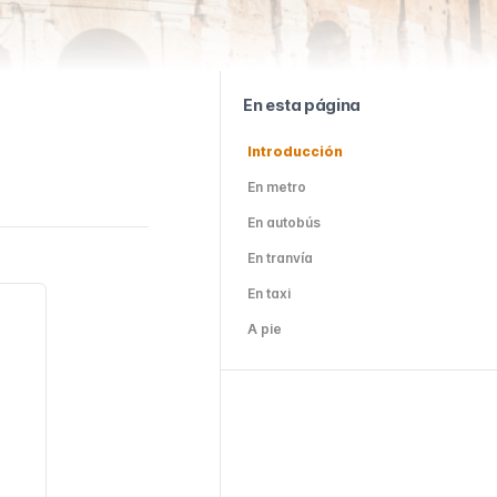
En esta página
Introducción
En metro
En autobús
En tranvía
En taxi
A pie