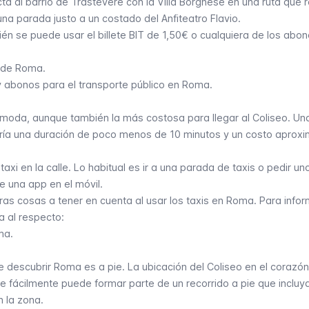
cta al barrio de Trastevere con la Villa Borghese en una ruta que 
na parada justo a un costado del Anfiteatro Flavio.
ién se puede usar el billete BIT de 1,50€ o cualquiera de los abo
s de Roma
.
s y abonos para el transporte público en Roma
.
ómoda, aunque también la más costosa para llegar al Coliseo. Un
dría una duración de poco menos de 10 minutos y un costo aprox
taxi en la calle. Lo habitual es ir a una parada de taxis o pedir un
 una app en el móvil.
as cosas a tener en cuenta al usar los taxis en Roma. Para info
a al respecto:
oma
.
 descubrir Roma es a pie. La ubicación del Coliseo en el corazó
e fácilmente puede formar parte de un recorrido a pie que incluya
n la zona.