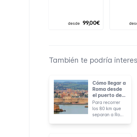
99,00€
desde
des
También te podría interes
Cómo llegar a
Roma desde
el puerto de
Civitavecchia
Para recorrer
los 80 km que
separan a Roma
del puerto de
Civitavecchia
existen distintas