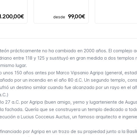
1.200,00€
99,00€
desde
teón prácticamente no ha cambiado en 2000 años. El complejo ac
driano entre 118 y 125 y sustituyó en gran medida a dos templos
 mismo lugar.
do unos 150 años antes por Marco Vipsanio Agripa (general, estad
añado por un incendio en el año 80 d.C. Un segundo templo, cons
frió un destino similar cuando fue alcanzado por un rayo en el añ
a.C.)
ño 27 a.C. por Agripa (buen amigo, yerno y lugarteniente de Augus
a fachada. Quería que se construyera un templo dedicado a tod
ejecución a Lucius Cocceius Auctus, un famoso arquitecto e ingeni
inanciado por Agripa en un trozo de su propiedad junto a la Basíl