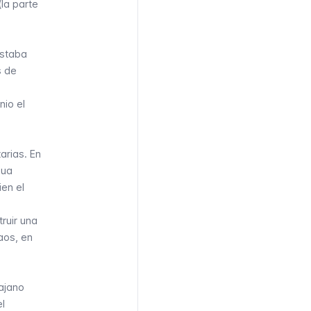
(la parte
Estaba
s de
nio el
arias. En
gua
en el
ruir una
naos, en
ajano
el