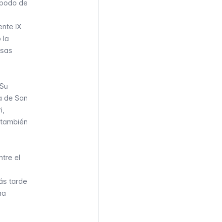
apodo de
ente IX
 la
rsas
 Su
a de San
i,
e también
tre el
ás tarde
na