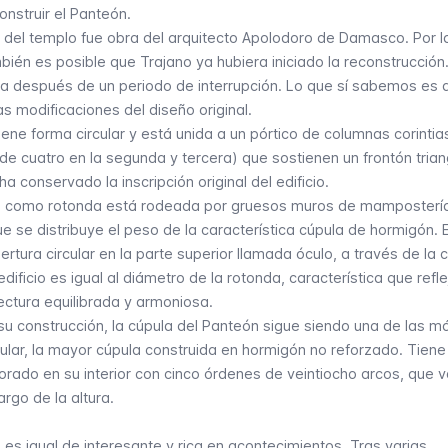
nstruir el Panteón.
 del templo fue obra del arquitecto Apolodoro de Damasco. Por l
ambién es posible que Trajano ya hubiera iniciado la reconstrucción
ra después de un periodo de interrupción. Lo que sí sabemos es 
 modificaciones del diseño original.
iene forma circular y está unida a un pórtico de columnas corintia
 de cuatro en la segunda y tercera) que sostienen un frontón trian
e ha conservado la
inscripción original
del edificio.
ida como rotonda está rodeada por gruesos muros de mamposterí
 se distribuye el peso de la característica cúpula de hormigón. E
ertura circular en la parte superior llamada óculo, a través de la 
l edificio es igual al diámetro de la rotonda, característica que refle
tectura equilibrada y armoniosa.
u construcción, la cúpula del Panteón sigue siendo una de las m
ular, la mayor cúpula construida en hormigón no reforzado. Tiene
rado en su interior con cinco órdenes de veintiocho arcos, que 
rgo de la altura.
o es igual de interesante y rica en acontecimientos. Tras varias