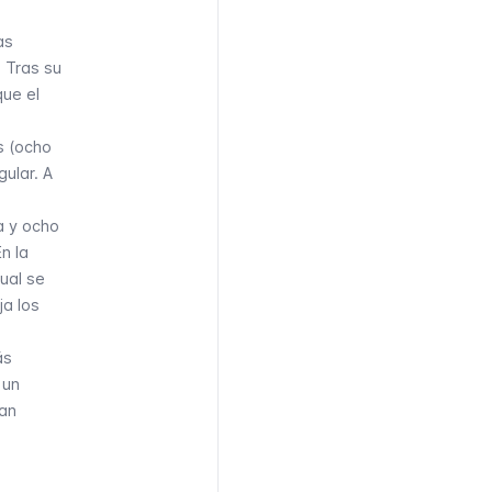
as
. Tras su
que el
s (ocho
gular. A
a y ocho
n la
cual se
ja los
ás
 un
van