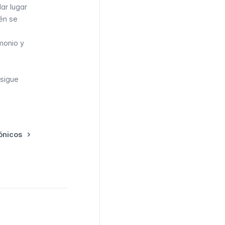
ar lugar
én se
monio y
 sigue
ónicos