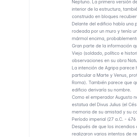
Neptuno. La primera versión de
interior de la estructura, tamb
construido en bloques recubier
Delante del edificio había una 
rodeada por un muro y tenía un
mármol encima, probablemente
Gran parte de la información q
Viejo (soldado, político e hist
observaciones en su obra
Natu
La intención de Agripa parece 
particular a Marte y Venus, prot
Roma). También parece que que
edificio derivaría su nombre.
Como el emperador Augusto no
estatua del Divus Julius (el Cés
memoria de su amistad y su c
Período imperial (27 a.C. - 476 
Después de que los incendios d
realizaron varios intentos de r