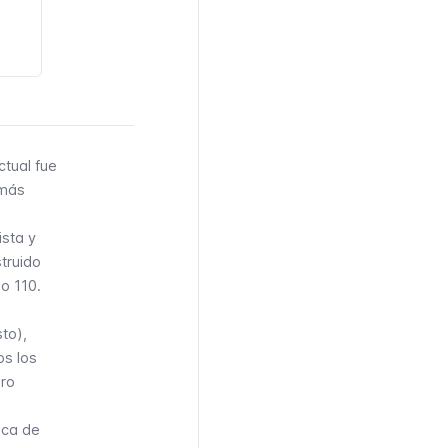
tual fue
 más
ista y
truido
o 110.
to),
os los
ero
ica de