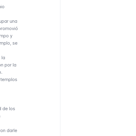
mio
cupar una
 promovió
iempo y
emplo, se
 la
ón por la
e.
s templos
d de los
s
ron darle