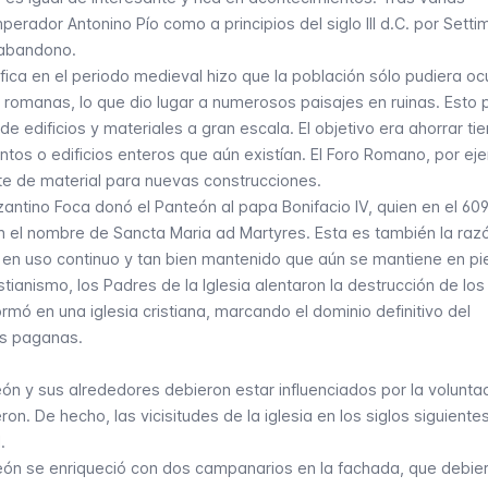
perador Antonino Pío como a principios del siglo III d.C. por Setti
 abandono.
ica en el periodo medieval hizo que la población sólo pudiera o
 romanas, lo que dio lugar a numerosos paisajes en ruinas. Esto
 de edificios y materiales a gran escala. El objetivo era ahorrar t
tos o edificios enteros que aún existían. El
Foro Romano
, por ej
te de material para nuevas construcciones.
antino Foca donó el Panteón al papa Bonifacio IV, quien en el 609
con el nombre de
Sancta Maria ad Martyres
. Esta es también la raz
 en uso continuo y tan bien mantenido que aún se mantiene en pi
stianismo, los Padres de la Iglesia alentaron la destrucción de lo
mó en una iglesia cristiana, marcando el dominio definitivo del
nes paganas.
ón y sus alrededores debieron estar influenciados por la volunta
on. De hecho, las vicisitudes de la iglesia en los siglos siguiente
.
teón se enriqueció con dos campanarios en la fachada, que debie