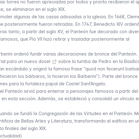
as torres no fueron apreciadas por todos y pronto recibieron el 
, se eliminaron en el siglo XIX.
emoler algunas de las casas adosadas a la iglesia. En 1668, Clem
ue posteriormente fueron retiradas. En 1747, Benedicto XIV ordenó
tras tanto, a partir del siglo XV, el Panteón fue decorado con dive
mosos, que Pío VII hizo retirar y trasladar posteriormente al
arberini ordenó fundir varias decoraciones de bronce del Panteón.
erial para un nuevo
dosel
sobre la tumba de Pedro en la Basílic
an escándalo y originó la famosa frase “
quod non fecerunt barbar
 hicieron los bárbaros, lo hicieron los Barberini”). Parte del bronc
ones para la fortaleza papal de
Castel Sant’Angelo
.
l Panteón sirvió para enterrar a personajes famosos a partir del
en esta sección. Además, se estableció y consolidó un vínculo en
uando se fundó la Congregación de las Virtudes en el Panteón. M
tificia de Bellas Artes y Literatura, transformando el edificio en u
 finales del siglo XIX.
ctualidad)