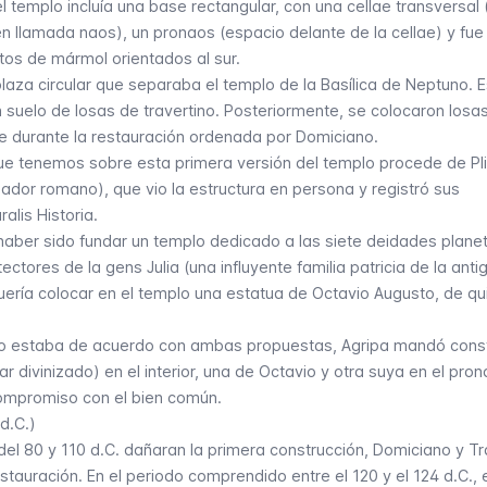
l templo incluía una base rectangular, con una
cellae
transversal 
ién llamada
naos
), un
pronaos
(espacio delante de la cellae) y fue
tos de mármol orientados al sur.
plaza circular que separaba el templo de la Basílica de Neptuno. 
 suelo de losas de travertino. Posteriormente, se colocaron losa
 durante la restauración ordenada por Domiciano.
ue tenemos sobre esta primera versión del templo procede de Pli
oriador romano), que vio la estructura en persona y registró sus
ralis Historia
.
haber sido fundar un templo dedicado a las siete deidades planet
ectores de la gens Julia (una influyente familia patricia de la anti
ría colocar en el templo una estatua de Octavio Augusto, de qui
 estaba de acuerdo con ambas propuestas, Agripa mandó const
ar divinizado) en el interior, una de Octavio y otra suya en el pro
ompromiso con el bien común.
d.C.)
el 80 y 110 d.C. dañaran la primera construcción, Domiciano y Tr
estauración. En el periodo comprendido entre el 120 y el 124 d.C., 