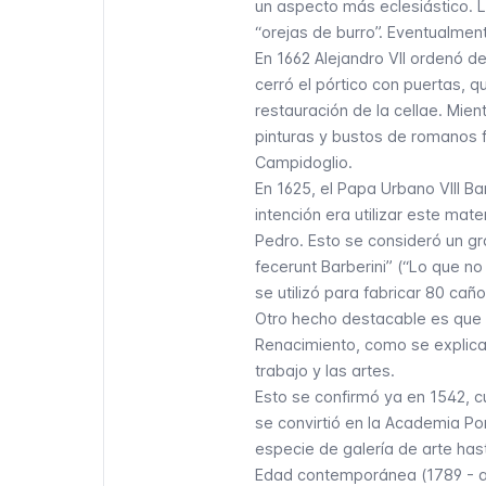
un aspecto más eclesiástico. L
“orejas de burro”. Eventualmente
En 1662 Alejandro VII ordenó d
cerró el pórtico con puertas, q
restauración de la
cellae
. Mien
pinturas y bustos de romanos fa
Campidoglio.
En 1625, el Papa Urbano VIII B
intención era utilizar este mat
Pedro. Esto se consideró un gr
fecerunt Barberini
” (“Lo que no
se utilizó para fabricar 80 cañ
Otro hecho destacable es que e
Renacimiento, como se explica 
trabajo y las artes.
Esto se confirmó ya en 1542, c
se convirtió en la Academia Pon
especie de galería de arte hasta
Edad contemporánea (1789 - a