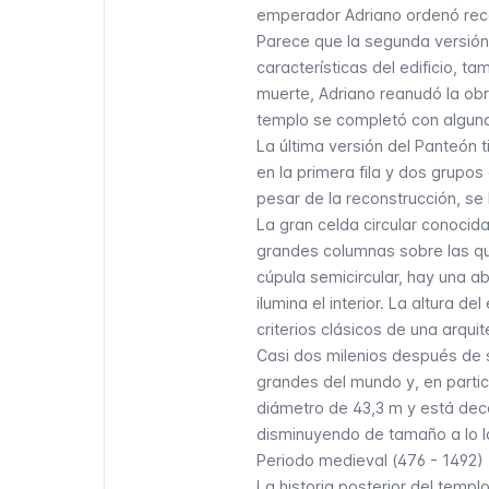
emperador Adriano ordenó reco
Parece que la segunda versión
características del edificio, t
muerte, Adriano reanudó la ob
templo se completó con algunas
La última versión del Panteón t
en la primera fila y dos grupos
pesar de la reconstrucción, s
La gran celda circular conoc
grandes columnas sobre las que
cúpula semicircular, hay una ab
ilumina el interior. La altura de
criterios clásicos de una arqui
Casi dos milenios después de s
grandes del mundo y, en partic
diámetro de 43,3 m y está deco
disminuyendo de tamaño a lo la
Periodo medieval (476 - 1492)
La historia posterior del templ