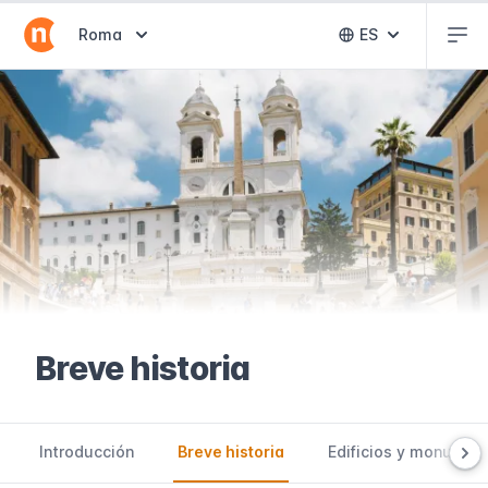
Abr
Abrir selector de destinos
Roma
ES
Abrir selector 
Breve historia
Introducción
Breve historia
Edificios y monumen