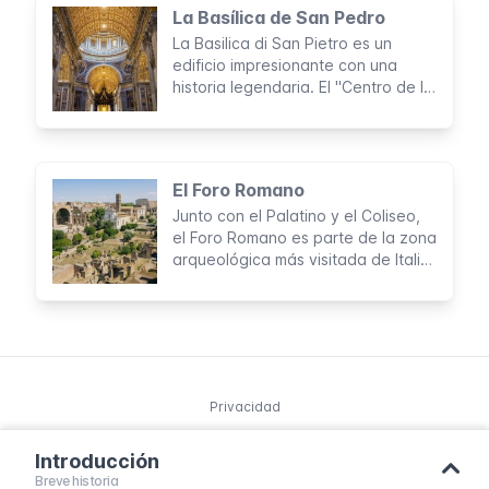
La Basílica de San Pedro
La Basilica di San Pietro es un
edificio impresionante con una
historia legendaria. El "Centro de la
Cristiandad" y lo que hay dentro de
la imponente iglesia reciben cada
año 20.000 turistas y peregrinos de
todo el mundo.
El Foro Romano
Junto con el Palatino y el Coliseo,
el Foro Romano es parte de la zona
arqueológica más visitada de Italia.
Ningún viaje a Roma está completo
sin una visita a este majestuoso
complejo en el corazón de la
Ciudad Eterna.
Privacidad
Introducción
© 2025 Northleg S.L. Todos los derechos reservados.
Breve historia