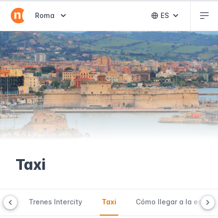
Abr
Abrir selector de destinos
Roma
ES
Abrir selector 
Taxi
SIT
Trenes Intercity
Taxi
Cómo llegar a la estaci