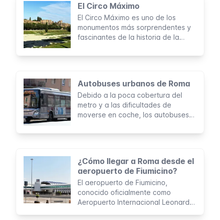
El Circo Máximo
El Circo Máximo es uno de los
monumentos más sorprendentes y
fascinantes de la historia de la
Antigua Roma. Considerado como
el mayor estadio deportivo
construido por el hombre, esta
zona arqueológica fue el escenario
Autobuses urbanos de Roma
de míticas actividades de
Debido a la poca cobertura del
entretenimiento durante casi mil
metro y a las dificultades de
años.
moverse en coche, los autobuses
urbanos son el medio de transporte
más usado en Roma. Es muy
probable que tengas que coger un
autobús durante tu estancia, así
¿Cómo llegar a Roma desde el
que es importante que conozcas
aeropuerto de Fiumicino?
algunos detalles básicos sobre su
El aeropuerto de Fiumicino,
funcionamiento.
conocido oficialmente como
Aeropuerto Internacional Leonardo
da Vinci, es el más grande de Italia