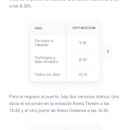
a las 8:30h.
CIVITAVECCHIA
SAN PIETRO
DÍAS
DÍAS
De lunes a
De lunes a
9:35
10:10/15
sábado
sábado
Domingos y
Domingos y
8:30
9:08/13
días feriados
días feriados
Todos los días
Todos los días
10:15
11:03/08
Para el regreso al puerto, hay dos servicios diarios. Uno
inicia el recorrido en la estación Roma Termini a las
15:30 y el otro parte de Roma Ostiense a las 16:30.