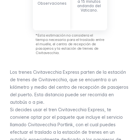
a 15 minutos
línea B del
Observaciones
Observaciones
andando del
metro
. Ideal
Vaticano.
para visitar la
zona del
Coliseo y el
Foro Romano.
*Esta estimación no considera el
tiempo necesario para el traslado entre
el muelle, el centro de recepción de
pasajeros y la estación de trenes de
Civitavecchia.
Los trenes Civitavecchia Express parten de la estación
de trenes de Civitavecchia, que se encuentra a un
kilómetro y medio del centro de recepción de pasajeros
del puerto. Esta distancia puede ser recorrida en
autobús
o
a pie
.
Si decides usar el tren Civitavecchia Express, te
conviene optar por el paquete que incluye el servicio
llamado Civitavecchia Portlink, con el cual puedes
efectuar el traslado a la estación de trenes en un
autobús especialmente dedicado a los pasajeros de