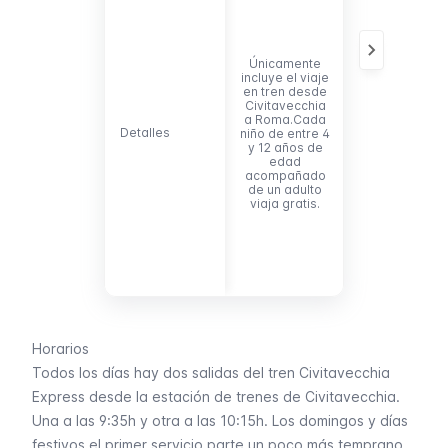
Portlink incluy
traslado en
autobús desde
centro de
Únicamente
recepción d
incluye el viaje
pasajeros ha
en tren desde
la estación 
Civitavecchia
trenes de
a Roma.Cada
Civitavecchia.
Detalles
Detalles
niño de entre 4
niños de entr
y 12 años de
y 12 años d
edad
edad debe
acompañado
pagar
de un adulto
únicamente
viaja gratis.
2,00€ por e
traslado en
autobús (4,0
en caso del
billete de ida
vuelta).
Horarios
Todos los días hay dos salidas del tren Civitavecchia
Express desde la estación de trenes de Civitavecchia.
Una a las 9:35h y otra a las 10:15h. Los domingos y días
festivos el primer servicio parte un poco más temprano,