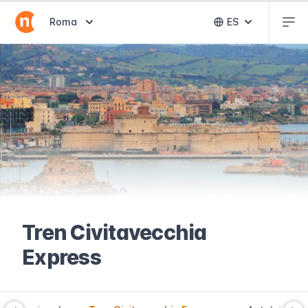
Abr
Abrir selector de destinos
Roma
ES
Abrir selector 
Tren Civitavecchia
Express