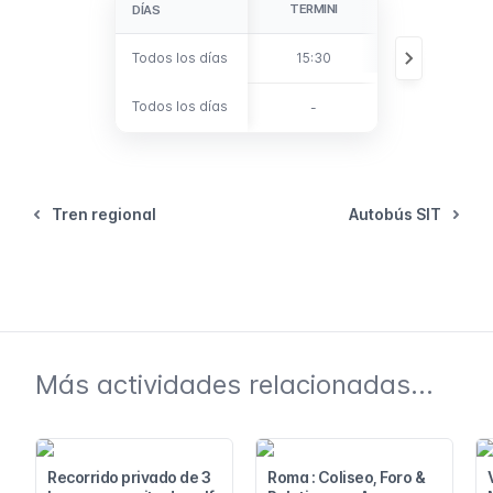
TERMINI
OSTIENSE
DÍAS
DÍAS
Todos los días
Todos los días
15:30
15:37
Todos los días
Todos los días
-
16:30
Tren regional
Autobús SIT
Más actividades relacionadas...
Recorrido privado de 3
Roma : Coliseo, Foro &