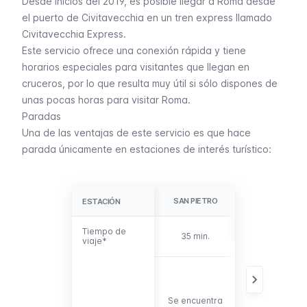
Desde inicios del 2019, es posible llegar a Roma desde
el puerto de Civitavecchia en un tren express llamado
Civitavecchia Express.
Este servicio ofrece una conexión rápida y tiene
horarios especiales para visitantes que llegan en
cruceros, por lo que resulta muy útil si sólo dispones de
unas pocas horas para visitar Roma.
Paradas
Una de las ventajas de este servicio es que hace
parada únicamente en estaciones de interés turístico:
SAN PIETRO
OSTIENSE
ESTACIÓN
ESTACIÓN
Tiempo de
Tiempo de
35 min.
47 min.
viaje*
viaje*
Tiene conexió
con la
estación
Se encuentra
Piramide de l