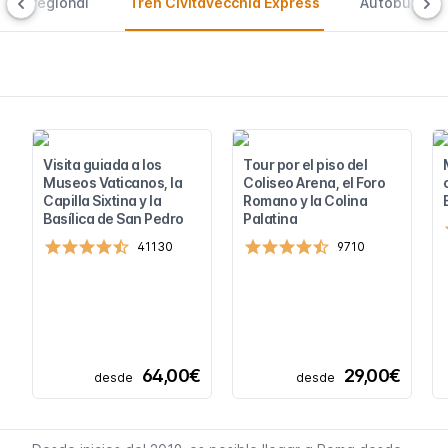
Tren regional
Tren Civitavecchia Express
Autobús SIT
Visita guiada a los
Tour por el piso del
Museos Vaticanos, la
Coliseo Arena, el Foro
Capilla Sixtina y la
Romano y la Colina
Basílica de San Pedro
Palatina
41130
9710
64,00€
29,00€
desde
desde