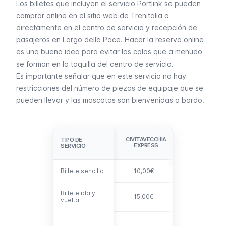
Los billetes que incluyen el servicio Portlink se pueden
comprar online en el sitio web de Trenitalia o
directamente en el centro de servicio y recepción de
pasajeros en Largo della Pace. Hacer la reserva online
es una buena idea para evitar las colas que a menudo
se forman en la taquilla del centro de servicio.
Es importante señalar que en este servicio no hay
restricciones del número de piezas de equipaje que se
pueden llevar y las mascotas son bienvenidas a bordo.
CIVITAVECCHI
CIVITAVECCHIA
TIPO DE
TIPO DE
EXPRESS +
EXPRESS
SERVICIO
SERVICIO
PORTLINK
Billete sencillo
Billete sencillo
10,00€
12,00€
Billete ida y
Billete ida y
15,00€
19,00€
vuelta
vuelta
La opción