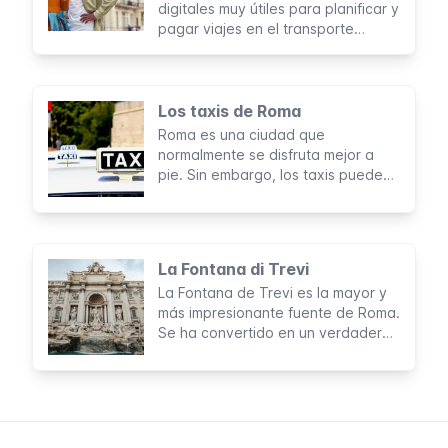
digitales muy útiles para planificar y
pagar viajes en el transporte
público de Roma. Para usarlas
durante tu estancia necesitarás un
teléfono móvil con conexión a
internet o, en algunos casos, un
Los taxis de Roma
ordenador portátil.
Roma es una ciudad que
normalmente se disfruta mejor a
pie. Sin embargo, los taxis pueden
ser útiles para ciertos traslados
largos, especialmente si viajas con
acompañantes.
La Fontana di Trevi
La Fontana de Trevi es la mayor y
más impresionante fuente de Roma.
Se ha convertido en un verdadero
símbolo de la ciudad y es visitado
por millones de turistas cada año.
No pierdas la oportunidad de
visitar esta encantadora y
romántica obra rococó que abarca