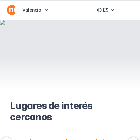
Abr
Abrir selector de destinos
Valencia
ES
Abrir selector 
Lugares de interés
cercanos