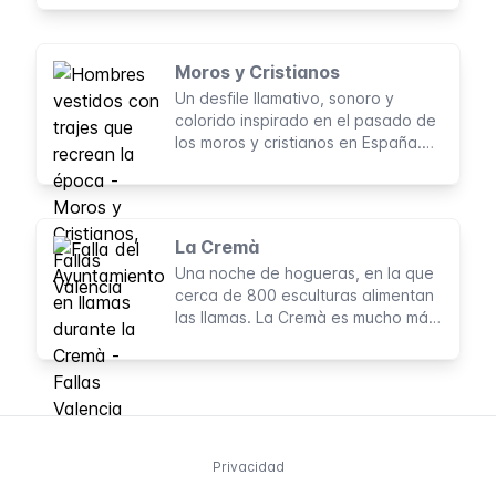
162 km, cubre el área urbana de
Valencia de forma óptima y es una
gran opción para moverse por la
Moros y Cristianos
ciudad.
Un desfile llamativo, sonoro y
colorido inspirado en el pasado de
los moros y cristianos en España.
Caballos, bailarines y recreaciones
de batallas animan las calles de
Valencia
La Cremà
Una noche de hogueras, en la que
cerca de 800 esculturas alimentan
las llamas. La Cremà es mucho más
que la ceremonia de clausura de
las Fallas para los miles de
valencianos que la presencian
cada año.
Privacidad